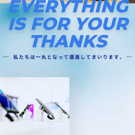
E
V
E
R
Y
T
H
I
N
G
I
S
F
O
R
Y
O
U
R
T
H
A
N
K
S