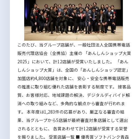
このたび、当グループ店舗が、一般社団法人全国携帯電話
販売代理店協会（全携協）主催の 「あんしんショップ大賞
2025」において、計12店舗が受賞いたしました。
「あん
しんショップ大賞」は、全国の「あんしんショップ認定」
加盟店約4,800店舗を対象に、 安心・安全な携帯電話販売
の推進に取り組む優れた店舗を表彰する制度です。 接客品
質、お客様対応、地域課題の解決、デジタルディバイド解
消への取り組みなど、多角的な観点から審査が行われま
す。
本年度は1,283件の応募があり、厳正なる審査の結
果、当グループから5店舗が最終審査対象店舗として選出
されるとともに、 各賞あわせて計12店舗が受賞する栄誉
を賜りました。
受賞店舗一覧
■ 優秀賞ソフトバンク青森