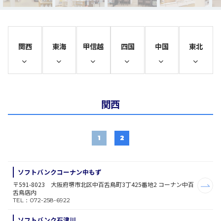
関西
東海
甲信越
四国
中国
東北
関西
1
2
ソフトバンクコーナン中もず
〒591-8023 大阪府堺市北区中百舌鳥町3丁425番地2 コーナン中百
舌鳥店内
TEL：072-258-6922
ソフトバンク石津川